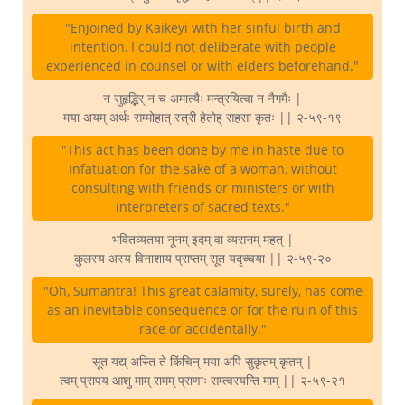
"Enjoined by Kaikeyi with her sinful birth and
intention, I could not deliberate with people
experienced in counsel or with elders beforehand."
न सुहृद्भिर् न च अमात्यैः मन्त्रयित्वा न नैगमैः |
मया अयम् अर्थः सम्मोहात् स्त्री हेतोह् सहसा कृतः || २-५९-१९
"This act has been done by me in haste due to
infatuation for the sake of a woman, without
consulting with friends or ministers or with
interpreters of sacred texts."
भवितव्यतया नूनम् इदम् वा व्यसनम् महत् |
कुलस्य अस्य विनाशाय प्राप्तम् सूत यदृच्चया || २-५९-२०
"Oh, Sumantra! This great calamity, surely, has come
as an inevitable consequence or for the ruin of this
race or accidentally."
सूत यद्य् अस्ति ते किंचिन् मया अपि सुकृतम् कृतम् |
त्वम् प्रापय आशु माम् रामम् प्राणाः सम्त्वरयन्ति माम् || २-५९-२१