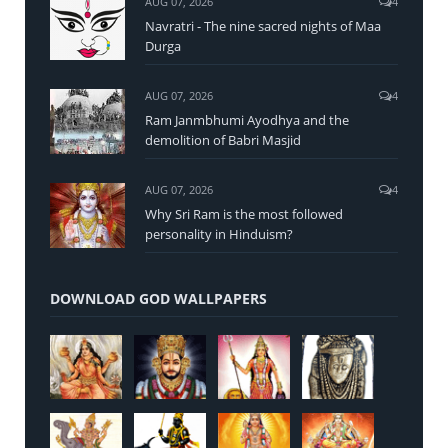
AUG 07, 2026
4
Navratri - The nine sacred nights of Maa
Durga
AUG 07, 2026
4
Ram Janmbhumi Ayodhya and the
demolition of Babri Masjid
AUG 07, 2026
4
Why Sri Ram is the most followed
personality in Hinduism?
DOWNLOAD GOD WALLPAPERS