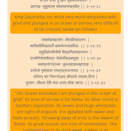
स तेन राजा दुःखेन भृशमर्पितचेतनः |
अवगाढः सुदुष्पारम् शोकसागमब्रवीत् || २-५९-२८
King Dasaratha, his mind very much despaired with
grief and plunged in an ocean of sorrow, very difficult
to be crossed, spoke (as follows)
रामशोकमहाभोगः सीताविरहपारगः |
श्वसितोर्मिमहावर्तो बाष्पफेनजलाविलः || २-५९-२९
बाहुविक्षेपमीनौघो विक्रन्दितमहास्वनः |
प्रकीर्णकेशशैवालः कैकेयीबडबामुखः || २-५९-३०
ममाश्रुवेगप्रभवः कुब्जावाक्यमहाग्रहः |
वरवेलो नृशंसाया रामप्रव्राजनायतः || २-५९-३१
यस्मिन् बत निमग्नोऽहम् कौसल्ये राघवम् विना |
दुस्तरः जीवता देवि मया अयम् शोक सागरः || २-५९-३२
"Oh, Queen Kausalya! I am plunged in this ocean of
grief. Its area of sorrow is for Rama. its other shore is
Seetha's separation. Its waves and huge whirlpools
are sighs of anguish. It is agitated with water and
foam as tears. Throwing away of arms is the swarm of
fishes. Its great sounds are cries of lamentation. The
scattered hari is its duck-week. Kaikeyi is its