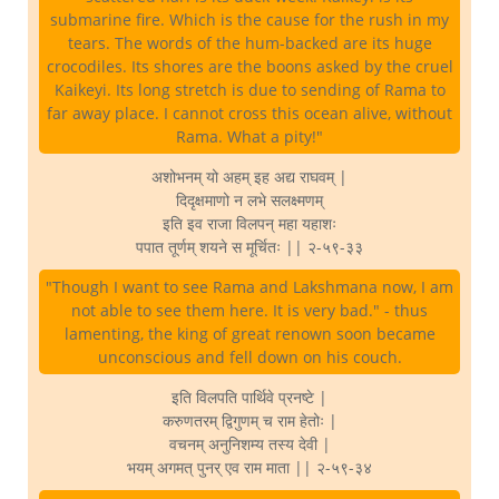
submarine fire. Which is the cause for the rush in my
tears. The words of the hum-backed are its huge
crocodiles. Its shores are the boons asked by the cruel
Kaikeyi. Its long stretch is due to sending of Rama to
far away place. I cannot cross this ocean alive, without
Rama. What a pity!"
अशोभनम् यो अहम् इह अद्य राघवम् |
दिदृक्षमाणो न लभे सलक्ष्मणम्
इति इव राजा विलपन् महा यहाशः
पपात तूर्णम् शयने स मूर्चितः || २-५९-३३
"Though I want to see Rama and Lakshmana now, I am
not able to see them here. It is very bad." - thus
lamenting, the king of great renown soon became
unconscious and fell down on his couch.
इति विलपति पार्थिवे प्रनष्टे |
करुणतरम् द्विगुणम् च राम हेतोः |
वचनम् अनुनिशम्य तस्य देवी |
भयम् अगमत् पुनर् एव राम माता || २-५९-३४