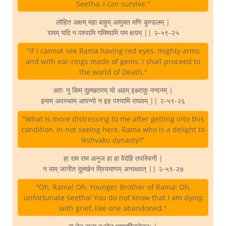
Seetha, I can survive."
लोहित अक्षम् महा बाहुम् आमुक्त मणि कुण्डलम् |
रामम् यदि न पश्यामि गमिष्यामि यम क्षयम् || २-५९-२५
"If I cannot see Rama having red eyes, mighty arms
and with ear-rings made of gems, I shall proceed to
the world of Death."
अतः नु किम् दुह्खतरम् यो अहम् इक्ष्वाकु नन्दनम् |
इमाम् अवस्थाम् आपन्नो न इह पश्यामि राघवम् || २-५९-२६
"What is more distressing to me after getting into this
condition, in not seeing here, Rama who is a delight to
Ikshvaku dynasty?"
हा राम राम अनुज हा हा वैदेहि तपस्विनी |
न माम् जानीत दुह्खेन म्रियमाणम् अनाथवत् || २-५९-२७
"Oh, Rama! Oh, Younger Brother of Rama! Oh,
unfortunate Seetha! You do not know that I am dying
with grief, like one abandoned."