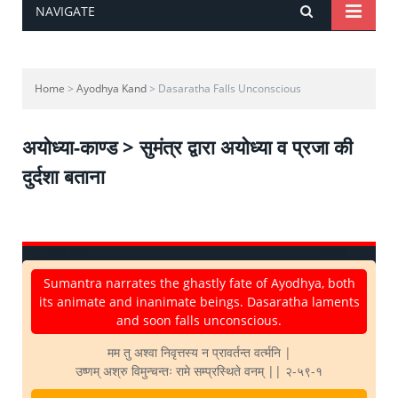
NAVIGATE
Home
>
Ayodhya Kand
> Dasaratha Falls Unconscious
अयोध्या-काण्ड > सुमंत्र द्वारा अयोध्या व प्रजा की
दुर्दशा बताना
<< Previous
Next >>
Sumantra narrates the ghastly fate of Ayodhya, both
its animate and inanimate beings. Dasaratha laments
and soon falls unconscious.
मम तु अश्वा निवृत्तस्य न प्रावर्तन्त वर्त्मनि |
उष्णम् अश्रु विमुन्चन्तः रामे सम्प्रस्थिते वनम् || २-५९-१