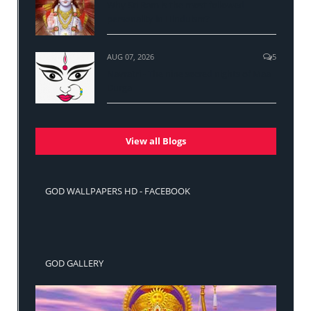
Why Sri Ram is the most followed
personality in Hinduism?
AUG 07, 2026
5
Navratri - The nine sacred nights of Maa
Durga
View all Blogs
GOD WALLPAPERS HD - FACEBOOK
GOD GALLERY