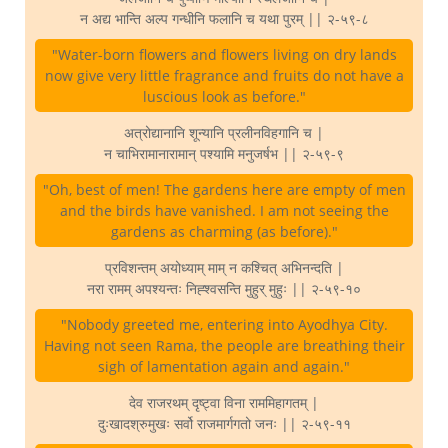
न अद्य भान्ति अल्प गन्धीनि फलानि च यथा पुरम् || २-५९-८
"Water-born flowers and flowers living on dry lands
now give very little fragrance and fruits do not have a
luscious look as before."
अत्रोद्यानानि शून्यानि प्रलीनविहगानि च |
न चाभिरामानारामान् पश्यामि मनुजर्षभ || २-५९-९
"Oh, best of men! The gardens here are empty of men
and the birds have vanished. I am not seeing the
gardens as charming (as before)."
प्रविशन्तम् अयोध्याम् माम् न कश्चित् अभिनन्दति |
नरा रामम् अपश्यन्तः निह्श्वसन्ति मुहुर् मुहुः || २-५९-१०
"Nobody greeted me, entering into Ayodhya City.
Having not seen Rama, the people are breathing their
sigh of lamentation again and again."
देव राजरथम् दृष्ट्वा विना राममिहागतम् |
दुःखादश्रुमुखः सर्वो राजमार्गगतो जनः || २-५९-११