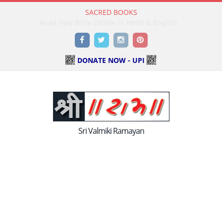
SACRED BOOKS
Read Holy Bible Online in Hindi & English
Facebook
Twitter
Instagram
Pinterest
DONATE NOW - UPI
Sri Valmiki Ramayan