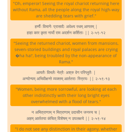
"Oh, emperor! Seeing the royal chariot returning here
without Rama, all the people along the royal high-way
are shedding tears with grief."
हर्म्यैः विमानैः प्रासादैः अवेक्ष्य रथम् आगतम् |
हाहा कार कृता नार्यो राम अदर्शन कर्शिताः || २-५९-१२
"Seeing the returned chariot, women from mansions,
seven-storied buildings and royal palaces are crying
�ha ha!', being troubled by the non-appearance of
Rama."
आयतैः विमलैः नेत्रैः अश्रु वेग परिप्लुतैः |
अन्योन्यम् अभिवीक्षन्ते व्यक्तम् आर्ततराः स्त्रियः || २-५९-१३
"Women, being more sorrowful, are looking at each
other indistinctly with their long bright eyes
overwhelmed with a flood of tears."
न अमित्राणाम् न मित्राणाम् उदासीन जनस्य च |
अहम् आर्ततया कंचित् विशेषम् न उपलक्षये || २-५९-१४
"I do not see any distinction in their agony, whether