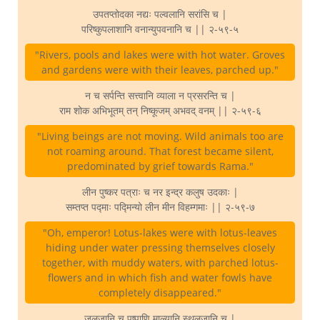
उपतप्तोदका नद्यः पल्वलानि सरांसि च |
परिष्कुपलाशानि वनान्युपवनानि च || २-५९-५
"Rivers, pools and lakes were with hot water. Groves
and gardens were with their leaves, parched up."
न च सर्पन्ति सत्त्वानि व्याला न प्रसरन्ति च |
राम शोक अभिभूतम् तन् निष्कूजम् अभवद् वनम् || २-५९-६
"Living beings are not moving. Wild animals too are
not roaming around. That forest became silent,
predominated by grief towards Rama."
लीन पुष्कर पत्राः च नर इन्द्र कलुष उदकाः |
सम्तप्त पद्माः पद्मिन्यो लीन मीन विहम्गमाः || २-५९-७
"Oh, emperor! Lotus-lakes were with lotus-leaves
hiding under water pressing themselves closely
together, with muddy waters, with parched lotus-
flowers and in which fish and water fowls have
completely disappeared."
जलजानि च पुष्पाणि माल्यानि स्थलजानि च |