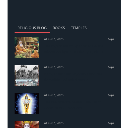
RELIGIOUS BLOG
BOOKS
TEMPLES
AUG 07, 2026
4
The mysticism of Upanishads & the
adoration hymn to Hiranyagarbha
AUG 07, 2026
4
Ram Janmbhumi Ayodhya and the
demolition of Babri Masjid
AUG 07, 2026
4
The real science behind Hinduism
Concept and Practices
AUG 07, 2026
4