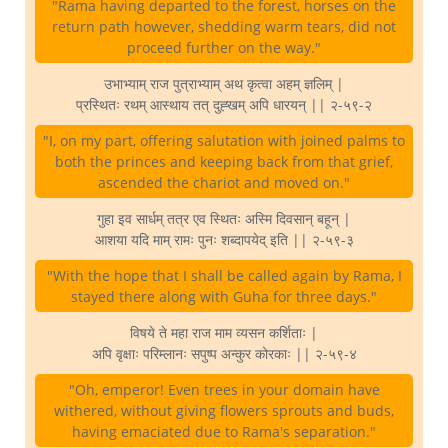
"Rama having departed to the forest, horses on the
return path however, shedding warm tears, did not
proceed further on the way."
उभाभ्याम् राज पुत्राभ्याम् अथ कृत्वा अहम् ज्ञलिम् |
प्रस्थितः रथम् आस्थाय तत् दुह्खम् अपि धारयन् || २-५९-२
"I, on my part, offering salutation with joined palms to
both the princes and keeping back from that grief,
ascended the chariot and moved on."
गुहा इव सार्धम् तत्र एव स्थितः अस्मि दिवसान् बहून् |
आशया यदि माम् रामः पुनः शब्दापयेद् इति || २-५९-३
"With the hope that I shall be called again by Rama, I
stayed there along with Guha for three days."
विषये ते महा राज माम व्यसन कर्शिताः |
अपि वृक्षाः परिम्लानः सपुष्प अन्कुर कोरकाः || २-५९-४
"Oh, emperor! Even trees in your domain have
withered, without giving flowers sprouts and buds,
having emaciated due to Rama's separation."