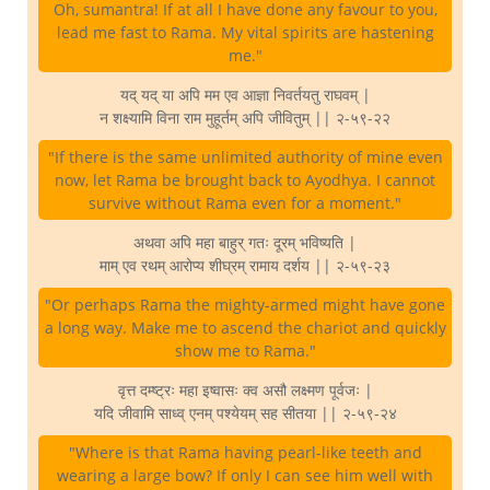
Oh, sumantra! If at all I have done any favour to you,
lead me fast to Rama. My vital spirits are hastening
me."
यद् यद् या अपि मम एव आज्ञा निवर्तयतु राघवम् |
न शक्ष्यामि विना राम मुहूर्तम् अपि जीवितुम् || २-५९-२२
"If there is the same unlimited authority of mine even
now, let Rama be brought back to Ayodhya. I cannot
survive without Rama even for a moment."
अथवा अपि महा बाहुर् गतः दूरम् भविष्यति |
माम् एव रथम् आरोप्य शीघ्रम् रामाय दर्शय || २-५९-२३
"Or perhaps Rama the mighty-armed might have gone
a long way. Make me to ascend the chariot and quickly
show me to Rama."
वृत्त दम्ष्ट्रः महा इष्वासः क्व असौ लक्ष्मण पूर्वजः |
यदि जीवामि साध्व् एनम् पश्येयम् सह सीतया || २-५९-२४
"Where is that Rama having pearl-like teeth and
wearing a large bow? If only I can see him well with