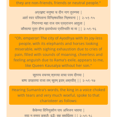
they are non-friends, friends or neutral people."
अप्रहृष्ट मनुष्या च दीन नाग तुरम्गमा |
आर्त स्वर परिम्लाना विनिह्श्वसित निह्स्वना || २-५९-१५
निरानन्दा महा राज राम प्रव्राजन आतुला |
कौसल्या पुत्र हीना इवायोध्या प्रतिभाति मा मा || २-५९-१६
"Oh, emperor! The city of Ayodhya with its joy-less
people, with its elephants and horses looking
miserable, with sighing exhaustion due to cries of
pain, filled with sounds of moaning, cheerless and
feeling anguish due to Rama's exile, appears to me,
like Queen Kausalya without her son."
सूतस्य वचनम् श्रुत्वा वाचा परम दीनया |
बाष्प उपहतया राजा तम् सूतम् इदम् अब्रवीत् || २-५९-१७
Hearing Sumantra's words, the king in a voice choked
with tears and very much woeful, spoke to that
charioteer as follows:
कैकेय्या विनियुक्तेन पाप अभिजन भावया |
मया न मन्त्र कुशलैः वृद्धैः सह समर्थितम् || २-५९-१८